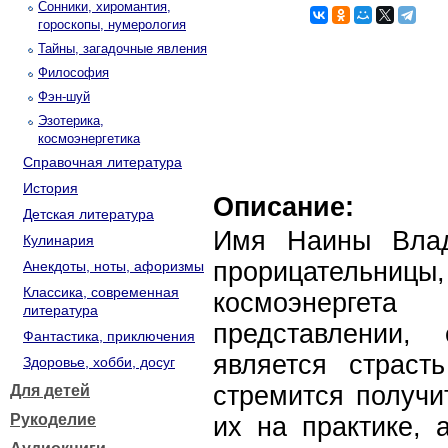
Сонники, хиромантия,
гороскопы, нумерология
Тайны, загадочные явления
Философия
Фэн-шуй
Эзотерика,
космоэнергетика
Справочная литература
История
Описание:
Детская литература
Имя Наины Влад
Кулинария
прорицательн
Анекдоты, ноты, афоризмы
Классика, современная
космоэнерге
литература
представлении,
Фантастика, приключения
является страст
Здоровье, хобби, досуг
стремится получи
Для детей
Рукоделие
их на практике, 