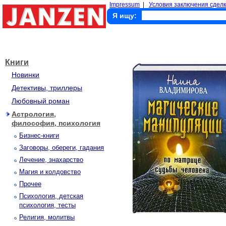
Impressum
|
Условия заключения сделк
Я ищу:
Книги
Новинки
Детективы, триллеры
Любовный роман
Астрология,
философия, психология
Бизнес-книги
Заговоры, обереги, гадания
Лечение, знахарство
Магия и колдовство
Прочее
Психология, детская
психология, тесты
Религия, молитвы