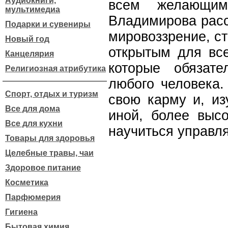
Аудиокниги,
всем желающи
мультимедиа
Владимирова расс
Подарки и сувениры
мировоззрение, с
Новый год
открытым для вс
Канцелярия
которые обязат
Религиозная атрибутика
любого человека.
Спорт, отдых и туризм
свою карму и, из
Все для дома
иной, более высо
Все для кухни
научиться управля
Товары для здоровья
Целебные травы, чаи
Здоровое питание
Косметика
Парфюмерия
Гигиена
Бытовая химия