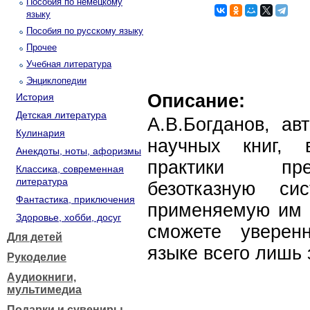
Пособия по немецкому
языку
Пособия по русскому языку
Прочее
Учебная литература
Энциклопедии
Описание:
История
Детская литература
А.В.Богданов, ав
Кулинария
научных книг, 
Анекдоты, ноты, афоризмы
практики пре
Классика, современная
литература
безотказную си
Фантастика, приключения
применяемую им с
Здоровье, хобби, досуг
сможете уверен
Для детей
языке всего лишь 
Рукоделие
Аудиокниги,
мультимедиа
Подарки и сувениры