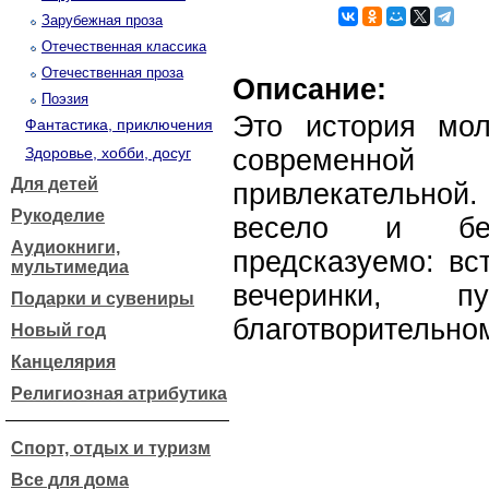
Зарубежная проза
Отечественная классика
Отечественная проза
Описание:
Поэзия
Это история мо
Фантастика, приключения
Здоровье, хобби, досуг
современно
Для детей
привлекательно
Рукоделие
весело и без
Аудиокниги,
предсказуемо: вс
мультимедиа
вечеринки, п
Подарки и сувениры
благотворительно
Новый год
Канцелярия
Религиозная атрибутика
Спорт, отдых и туризм
Все для дома