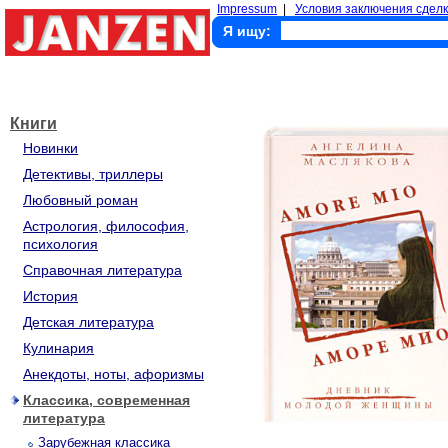
Impressum
|
Условия заключения сделк
Я ищу:
Книги
Новинки
Детективы, триллеры
Любовный роман
Астрология, философия,
психология
Справочная литература
История
Детская литература
Кулинария
Анекдоты, ноты, афоризмы
Классика, современная
литература
Зарубежная классика