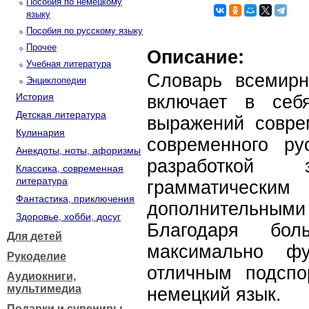
Пособия по немецкому
языку
Пособия по русскому языку
Прочее
Описание:
Учебная литература
Словарь всемир
Энциклопедии
История
включает в себ
Детская литература
выражений совре
Кулинария
современного ру
Анекдоты, ноты, афоризмы
разработкой 
Классика, современная
литература
грамматичес
Фантастика, приключения
дополнительными 
Здоровье, хобби, досуг
Благодаря бол
Для детей
максимально фу
Рукоделие
отличным подсп
Аудиокниги,
мультимедиа
немецкий язык.
Подарки и сувениры