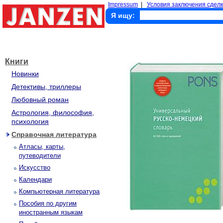
Impressum
|
Условия заключения сделк
Я ищу:
Книги
Новинки
Детективы, триллеры
Любовный роман
Астрология, философия,
психология
Справочная литература
Атласы, карты,
путеводители
Искусство
Календари
Компьютерная литература
Пособия по другим
иностранным языкам