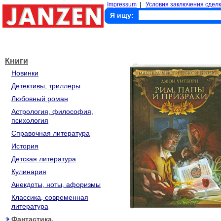
Impressum
|
Условия заключения сделк
Я ищу:
Книги
Новинки
Детективы, триллеры
Любовный роман
Астрология, философия,
психология
Справочная литература
История
Детская литература
Кулинария
Анекдоты, ноты, афоризмы
Классика, современная
литература
Фантастика,