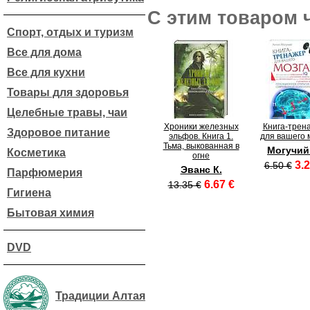
С этим товаром 
Спорт, отдых и туризм
Все для дома
Все для кухни
Товары для здоровья
Целебные травы, чаи
Хроники железных
Книга-трен
Здоровое питание
эльфов. Книга 1.
для вашего 
Тьма, выкованная в
Могучий
Косметика
огне
3.2
6.50 €
Эванс К.
Парфюмерия
6.67 €
13.35 €
Гигиена
Бытовая химия
DVD
Традиции Алтая