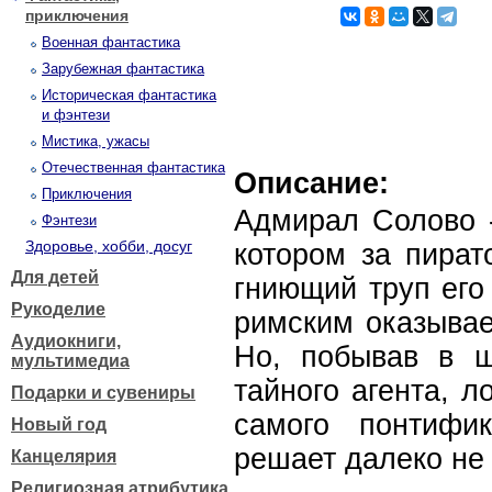
приключения
Военная фантастика
Зарубежная фантастика
Историческая фантастика
и фэнтези
Мистика, ужасы
Отечественная фантастика
Описание:
Приключения
Адмирал Солово -
Фэнтези
Здоровье, хобби, досуг
котором за пират
Для детей
гниющий труп его
Рукоделие
римским оказывае
Аудиокниги,
Но, побывав в ш
мультимедиа
тайного агента, л
Подарки и сувениры
самого понтифи
Новый год
решает далеко н
Канцелярия
Религиозная атрибутика