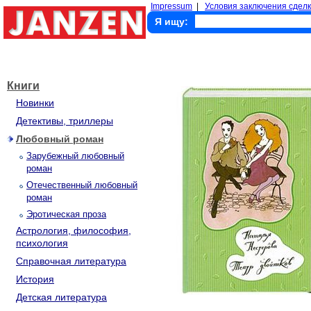
Impressum
|
Условия заключения сделк
Я ищу:
Книги
Новинки
Детективы, триллеры
Любовный роман
Зарубежный любовный
роман
Отечественный любовный
роман
Эротическая проза
Астрология, философия,
психология
Справочная литература
История
Детская литература