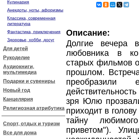
Кулинария
Анекдоты, ноты, афоризмы
Классика, современная
литература
Описание:
Фантастика, приключения
Здоровье, хобби, досуг
Долгие вечера 
Для детей
любовника в ко
Рукоделие
старых фильмов о
Аудиокниги,
прошлом. Встреч
мультимедиа
преобразили
Подарки и сувениры
действительность
Новый год
Канцелярия
зря Юлю прозвали
Религиозная атрибутика
приходит в голову 
тайну любимог
Спорт, отдых и туризм
приветом"). Ули
Все для дома