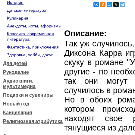
История
Детская литература
Кулинария
Анекдоты, ноты, афоризмы
Описание:
Классика, современная
литература
Так уж случилось,
Фантастика, приключения
Диксона Карра иг
Здоровье, хобби, досуг
скуку в романе "У
Для детей
другие - по необх
Рукоделие
так они могут 
Аудиокниги,
мультимедиа
случилось в рома
Подарки и сувениры
Но в обоих ром
Новый год
котором происх
Канцелярия
находят свое р
Религиозная атрибутика
тянущиеся из дал