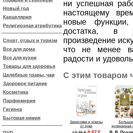
ни успешная рабо
Новый год
настоящему вре
Канцелярия
новые функции,
Религиозная атрибутика
достатка, в 
произведение иску
Спорт, отдых и туризм
что не менее в
Все для дома
радости и удоволь
Все для кухни
Товары для здоровья
С этим товаром 
Целебные травы, чаи
Здоровое питание
Косметика
Парфюмерия
Гигиена
Бытовая химия
Зарисовки и эскизы
Больша
от руки
кулинарная 
6.67 €
В. В. Похл
13.35 €
DVD