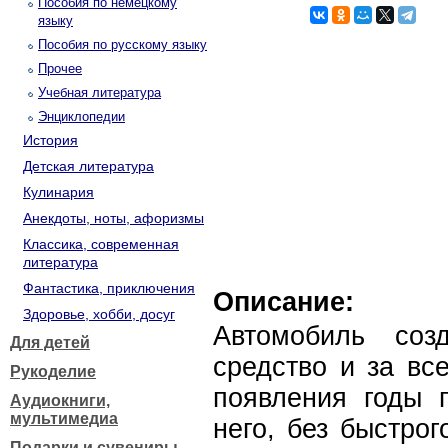
Пособия по немецкому
языку
Пособия по русскому языку
Прочее
Учебная литература
Энциклопедии
История
Детская литература
Кулинария
Анекдоты, ноты, афоризмы
Классика, современная
литература
Фантастика, приключения
Описание:
Здоровье, хобби, досуг
Автомобиль соз
Для детей
средство и за вс
Рукоделие
появления годы п
Аудиокниги,
мультимедиа
него, без быстро
Подарки и сувениры