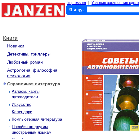
Impressum
|
Условия заключения сделк
Я ищу:
Книги
Новинки
Детективы, триллеры
Любовный роман
Астрология, философия,
психология
Справочная литература
Атласы, карты,
путеводители
Искусство
Календари
Компьютерная литература
Пособия по другим
иностранным языкам