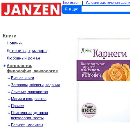
Impressum
|
Условия заключения сделк
Я ищу:
Книги
Новинки
Детективы, триллеры
Любовный роман
Астрология,
философия, психология
Бизнес-книги
Заговоры, обереги, гадания
Лечение, знахарство
Магия и колдовство
Прочее
Психология, детская
психология, тесты
Религия, молитвы