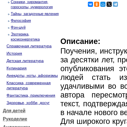
Сонники, хиромантия,
гороскопы, нумерология
Тайны, загадочные явления
Философия
Фэн-шуй
Эзотерика,
космоэнергетика
Описание:
Справочная литература
Поучения, инстру
История
за десятки лет, 
Детская литература
опубликования эт
Кулинария
Анекдоты, ноты, афоризмы
людей стать и
Классика, современная
удачливыми во вс
литература
автора пересмо
Фантастика, приключения
текст, подтвержда
Здоровье, хобби, досуг
Для детей
в начале нового в
Рукоделие
Для широкого круг