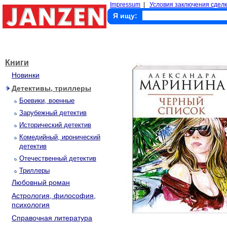
Impressum
|
Условия заключения сделк
Я ищу:
Книги
Новинки
Детективы, триллеры
Боевики, военные
Зарубежный детектив
Исторический детектив
Комедийный, иронический
детектив
Отечественный детектив
Триллеры
Любовный роман
Астрология, философия,
психология
Справочная литература