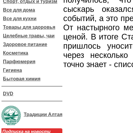
получилось, чт
Спорт, отдых и туризм
сыскарь оказал
Все для дома
событий, а это пр
Все для кухни
От настырного ме
Товары для здоровья
ценой. В итоге Ст
Целебные травы, чаи
пришлось уносит
Здоровое питание
Косметика
через несколько
Парфюмерия
точно знает - спи
Гигиена
Бытовая химия
DVD
Традиции Алтая
Подписка на новости