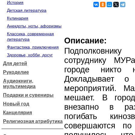
История
Детская литература
Кулинария
Анекдоты, ноты, афоризмы
Классика, современная
Описание:
литература
Фантастика, приключения
Подполковнику
Здоровье, хобби, досуг
сотруднику МУР
Для детей
городе никто 
Рукоделие
Докладывает о 
Аудиокниги,
мультимедиа
мероприятий. Ма
Подарки и сувениры
мешает. В горо
Новый год
внезапно в раз
Канцелярия
погибать киноз
Религиозная атрибутика
совершаются по