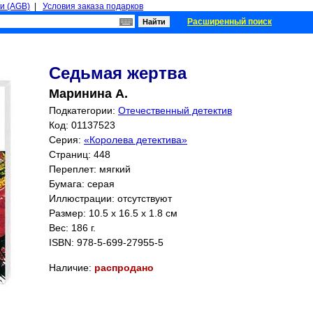
и (AGB)
|
Условия заказа подарков
Расширенный поиск
Седьмая жертва
Маринина А.
Подкатегории:
Отечественный детектив
Код: 01137523
Серия:
«Королева детектива»
Страниц:
448
Переплет: мягкий
Бумага: серая
Иллюстрации: отсутствуют
Размер: 10.5 x 16.5 x 1.8 см
Вес: 186 г.
ISBN:
978-5-699-27955-5
Наличие:
распродано