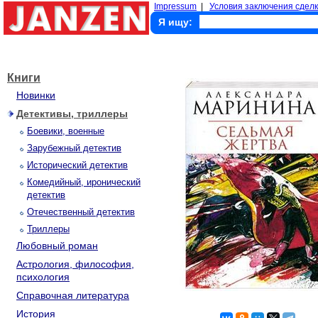
Impressum
|
Условия заключения сделк
Я ищу:
Книги
Новинки
Детективы, триллеры
Боевики, военные
Зарубежный детектив
Исторический детектив
Комедийный, иронический
детектив
Отечественный детектив
Триллеры
Любовный роман
Астрология, философия,
психология
Справочная литература
История