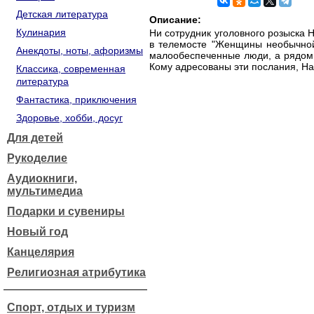
Детская литература
Описание:
Кулинария
Ни сотрудник уголовного розыска Н
в телемосте "Женщины необычной
Анекдоты, ноты, афоризмы
малообеспеченные люди, а рядом 
Кому адресованы эти послания, На
Классика, современная
литература
Фантастика, приключения
Здоровье, хобби, досуг
Для детей
Рукоделие
Аудиокниги,
мультимедиа
Подарки и сувениры
Новый год
Канцелярия
Религиозная атрибутика
Спорт, отдых и туризм