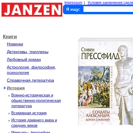
Impressum
|
Условия заключения сделк
Я ищу:
Книги
Новинки
Детективы, триллеры
Любовный роман
Астрология, философия,
психология
Справочная литература
История
Военно-историческая и
общественно-политическая
литература
Всемирная история
История древнего мира и
средних веков
Мемуары, биографии