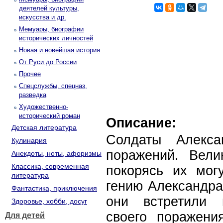
деятелей культуры,
искусства и др.
Мемуары, биографии
исторических личностей
Новая и новейшая история
От Руси до России
Прочее
Спецслужбы, спецназ,
разведка
Художественно-
исторический роман
Описание:
Детская литература
Солдаты Алекса
Кулинария
поражений. Вели
Анекдоты, ноты, афоризмы
Классика, современная
покорясь их мог
литература
гению Александра
Фантастика, приключения
они встретили 
Здоровье, хобби, досуг
своего поражени
Для детей