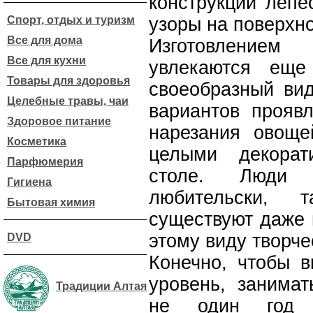
конструкции лепе
Спорт, отдых и туризм
узоры на поверхно
Все для дома
Изготовлением
Все для кухни
увлекаются еще
Товары для здоровья
своеобразный вид
Целебные травы, чаи
вариантов проявл
Здоровое питание
нарезания овоще
Косметика
целыми декорат
Парфюмерия
столе. Люди 
Гигиена
любительски, 
Бытовая химия
существуют даже 
этому виду творче
DVD
Конечно, чтобы 
уровень, занимат
Традиции Алтая
не один год