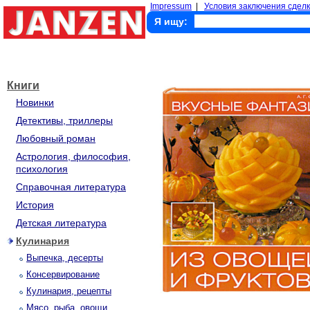
Impressum
|
Условия заключения сделк
Я ищу:
Книги
Новинки
Детективы, триллеры
Любовный роман
Астрология, философия,
психология
Справочная литература
История
Детская литература
Кулинария
Выпечка, десерты
Консервирование
Кулинария, рецепты
Мясо, рыба, овощи