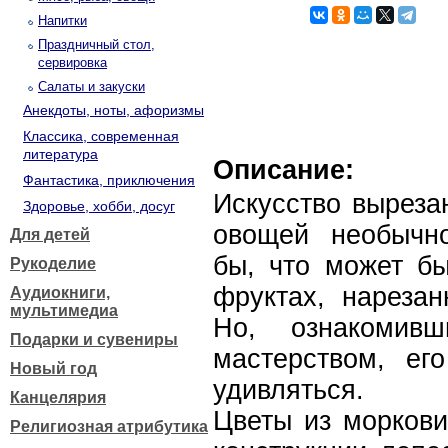
Напитки
Праздничный стол,
сервировка
Салаты и закуски
Анекдоты, ноты, афоризмы
Классика, современная
литература
Описание:
Фантастика, приключения
Искусство выреза
Здоровье, хобби, досуг
овощей необычно
Для детей
бы, что может бы
Рукоделие
фруктах, нареза
Аудиокниги,
мультимедиа
Но, ознакомив
Подарки и сувениры
мастерством, ег
Новый год
удивляться.
Канцелярия
Цветы из моркови
Религиозная атрибутика