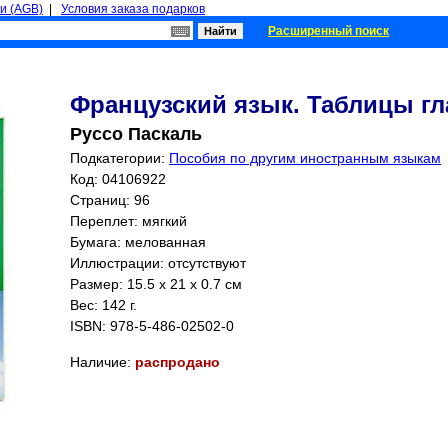
и (AGB)
|
Условия заказа подарков
Расширенный поиск
Французский язык. Таблицы г
Руссо Паскаль
Подкатегории:
Пособия по другим иностранным языкам
Код: 04106922
Страниц:
96
Переплет: мягкий
Бумага: мелованная
Иллюстрации: отсутствуют
Размер: 15.5 x 21 x 0.7 см
Вес: 142 г.
ISBN:
978-5-486-02502-0
Наличие:
распродано