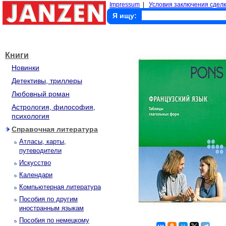
Impressum
|
Условия заключения сделк
Я ищу:
Книги
Новинки
Детективы, триллеры
Любовный роман
Астрология, философия,
психология
Справочная литература
Атласы, карты,
путеводители
Искусство
Календари
Компьютерная литература
Пособия по другим
иностранным языкам
Пособия по немецкому