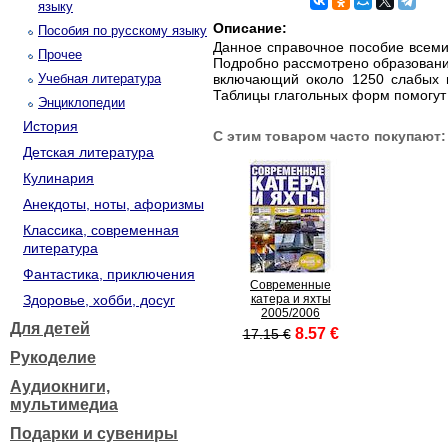
языку
Описание:
Пособия по русскому языку
Данное справочное пособие всем
Прочее
Подробно рассмотрено образовани
Учебная литература
включающий около 1250 слабых и
Таблицы глагольных форм помогут 
Энциклопедии
История
С этим товаром часто покупают:
Детская литература
Кулинария
Анекдоты, ноты, афоризмы
Классика, современная
литература
Фантастика, приключения
Современные
Здоровье, хобби, досуг
катера и яхты
2005/2006
Для детей
8.57 €
17.15 €
Рукоделие
Аудиокниги,
мультимедиа
Подарки и сувениры