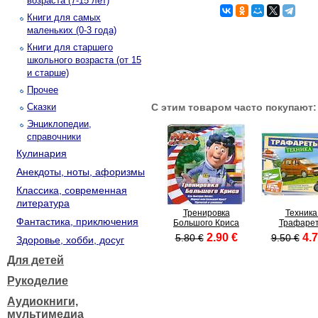
возраста (7-15 лет)
Книги для самых
маленьких (0-3 года)
Книги для старшего
школьного возраста (от 15
и старше)
Прочее
Сказки
С этим товаром часто покупают:
Энциклопедии,
справочники
Кулинария
Анекдоты, ноты, афоризмы
Классика, современная
литература
Тренировка
Техника
Фантастика, приключения
Большого Криса
Трафаре
2.90 €
4.7
5.80 €
9.50 €
Здоровье, хобби, досуг
Для детей
Рукоделие
Аудиокниги,
мультимедиа