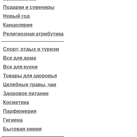
Подарки и сувениры
Новый год
Канцелярия
Религиозная атрибутика
Спорт, отдых и туризм
Все для дома
Все для кухни
Товары для здоровья
Целебные травы, чаи
Здоровое питание
Косметика
Парфюмерия
Гигиена
Бытовая химия