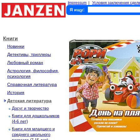
Impressum
|
Условия заключения сделк
Я ищу:
Книги
Новинки
Детективы, триллеры
Любовный роман
Астрология, философия,
психология
Справочная литература
История
Детская литература
Досуг и творчество
Книги для дошкольников
(4-6 лет)
Книги для младшего и
среднего школьного