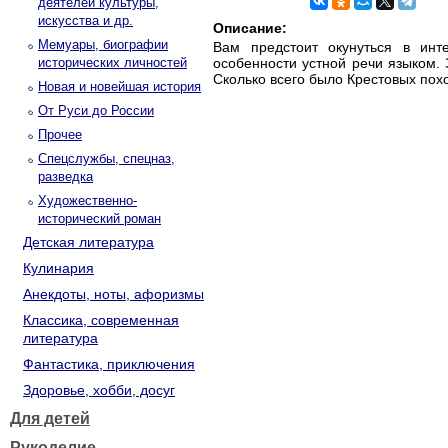
деятелей культуры,
искусства и др.
Описание:
Мемуары, биографии
Вам предстоит окунуться в инт
исторических личностей
особенности устной речи языком.
Сколько всего было Крестовых похо
Новая и новейшая история
От Руси до России
Прочее
Спецслужбы, спецназ,
разведка
Художественно-
исторический роман
Детская литература
Кулинария
Анекдоты, ноты, афоризмы
Классика, современная
литература
Фантастика, приключения
Здоровье, хобби, досуг
Для детей
Рукоделие