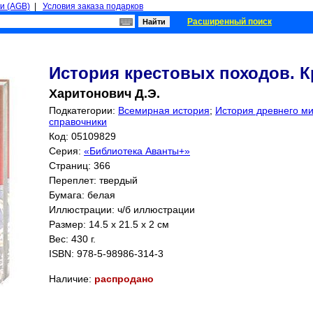
и (AGB)
|
Условия заказа подарков
Расширенный поиск
История крестовых походов. К
Харитонович Д.Э.
Подкатегории:
Всемирная история
;
История древнего ми
справочники
Код: 05109829
Серия:
«Библиотека Аванты+»
Страниц:
366
Переплет: твердый
Бумага: белая
Иллюстрации: ч/б иллюстрации
Размер: 14.5 x 21.5 x 2 см
Вес: 430 г.
ISBN:
978-5-98986-314-3
Наличие:
распродано