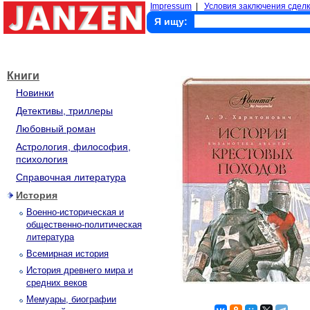
Impressum
|
Условия заключения сделк
Я ищу:
Книги
Новинки
Детективы, триллеры
Любовный роман
Астрология, философия,
психология
Справочная литература
История
Военно-историческая и
общественно-политическая
литература
Всемирная история
История древнего мира и
средних веков
Мемуары, биографии