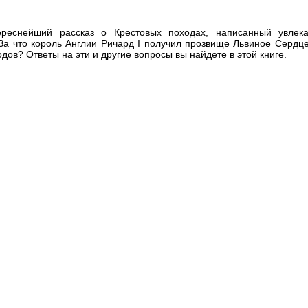
ереснейший рассказ о Крестовых походах, написанный увлек
 За что король Англии Ричард I получил прозвище Львиное Сердц
дов? Ответы на эти и другие вопросы вы найдете в этой книге.