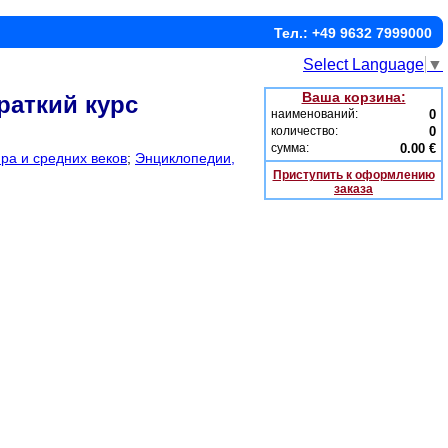
Тел.: +49 9632 7999000
Select Language
▼
Ваша корзина:
раткий курс
наименований:
0
количество:
0
сумма:
0.00 €
ра и средних веков
;
Энциклопедии,
Приступить к оформлению
заказа