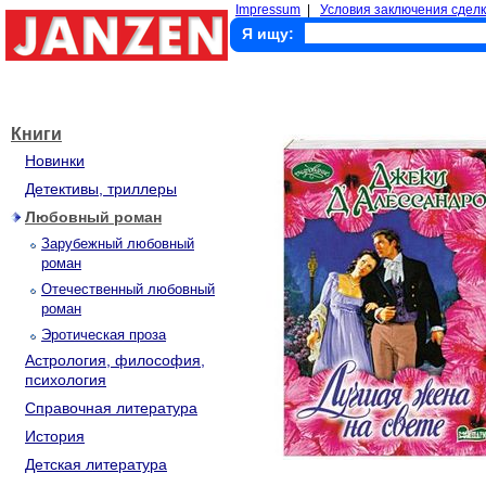
Impressum
|
Условия заключения сделк
Я ищу:
Книги
Новинки
Детективы, триллеры
Любовный роман
Зарубежный любовный
роман
Отечественный любовный
роман
Эротическая проза
Астрология, философия,
психология
Справочная литература
История
Детская литература