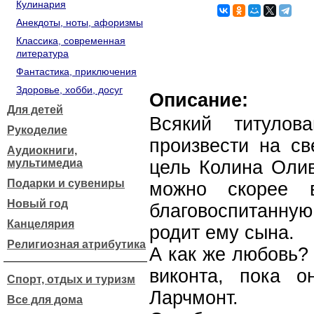
Кулинария
Анекдоты, ноты, афоризмы
Классика, современная
литература
Фантастика, приключения
Здоровье, хобби, досуг
Описание:
Для детей
Всякий титулов
Рукоделие
произвести на св
Аудиокниги,
мультимедиа
цель Колина Олив
Подарки и сувениры
можно скорее 
Новый год
благовоспитанну
Канцелярия
родит ему сына.
Религиозная атрибутика
А как же любовь?
виконта, пока о
Спорт, отдых и туризм
Ларчмонт.
Все для дома