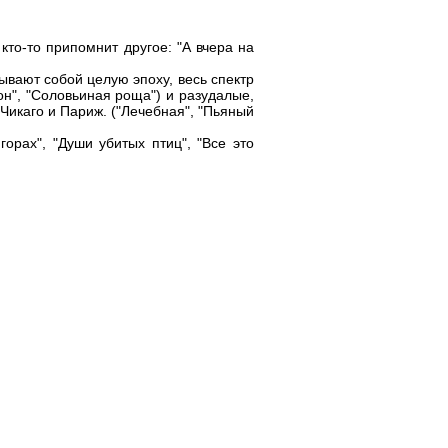
 кто-то припомнит другое: "А вчера на
ывают собой целую эпоху, весь спектр
н", "Соловьиная роща") и разудалые,
 Чикаго и Париж. ("Лечебная", "Пьяный
горах", "Души убитых птиц", "Все это