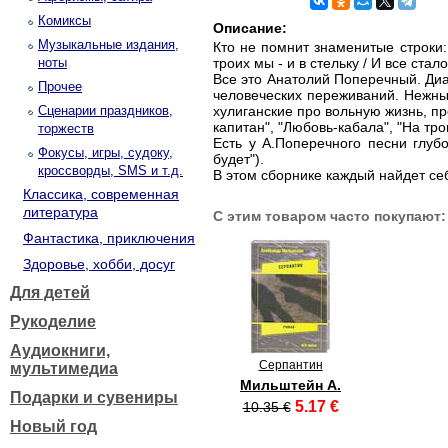
Комиксы
Описание:
Музыкальные издания,
Кто не помнит знаменитые строки: 
ноты
троих мы - и в стельку / И все стал
Все это Анатолий Поперечный. Диап
Прочее
человеческих переживаний. Нежные
Сценарии праздников,
хулиганские про вольную жизнь, про
капитан", "Любовь-кабала", "На трои
торжеств
Есть у А.Поперечного песни глубо
Фокусы, игры, судоку,
будет").
кроссворды, SMS и т.д.
В этом сборнике каждый найдет се
Классика, современная
литература
С этим товаром часто покупают:
Фантастика, приключения
Здоровье, хобби, досуг
Для детей
Рукоделие
Аудиокниги,
Серпантин
мультимедиа
Мильштейн А.
Подарки и сувениры
5.17 €
10.35 €
Новый год