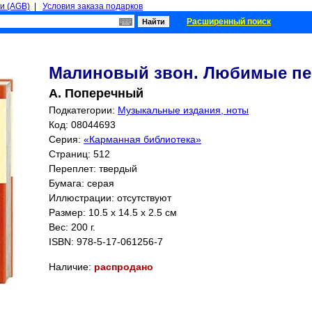
и (AGB)
|
Условия заказа подарков
Расширенный поиск
Малиновый звон. Любимые пес
А. Поперечный
Подкатегории:
Музыкальные издания, ноты
Код: 08044693
Серия:
«Карманная библиотека»
Страниц:
512
Переплет: твердый
Бумага: серая
Иллюстрации: отсутствуют
Размер: 10.5 x 14.5 x 2.5 см
Вес: 200 г.
ISBN:
978-5-17-061256-7
Наличие:
распродано