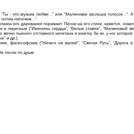
"Ты - это музыка любви..." или "Малиновки заслыша голосок...". А
о потом нипочем..."
азон его дарования поражает. Песни на его стихи, кажется, охват
 и лиричные ("Именины сердца", "Белые ставни", "Малиновый зво
 вечно пьяного отставного капитана и кокетку Зи-зи, у ног которой
х" и др.).
кие, философские ("Ничего не жалей", "Святая Русь", "Дорога в 
бе песни по душе.