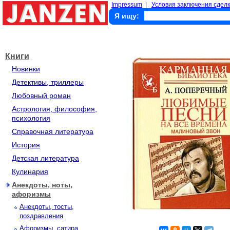
Impressum
|
Условия заключения сделк
Я ищу:
Книги
Новинки
Детективы, триллеры
Любовный роман
Астрология, философия,
психология
Справочная литература
История
Детская литература
Кулинария
Анекдоты, ноты,
афоризмы
Анекдоты, тосты,
поздравления
Афоризмы, сатира