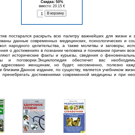
Скидка: 50%
вместо: 20.15 €
ктив постарался раскрыть всю палитру важнейших для жизни и 
ованы данные современных медицинских, психологических и соц
ол народного целительства, а также молитвы и заговоры, ис
ния о достижениях в познании человека и понимании причин воз
вляют исторические факты и курьезы, сведения о феноменальны
ы и поговорки.Энциклопедия обеспечит вас необходи
 адресовано женщинам, но будет, несомненно, полезно каж
е близким.Данное издание, по существу, является учебником жиз
 пренебрегать достижениями современной медицины и при нео