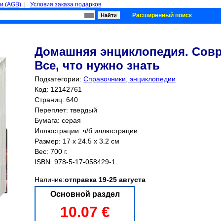
и (AGB)
|
Условия заказа подарков
Расширенный поиск
Домашняя энциклопедия. Сов
Все, что нужно знать
Подкатегории:
Справочники, энциклопедии
Код: 12142761
Страниц:
640
Переплет: твердый
Бумага: серая
Иллюстрации: ч/б иллюстрации
Размер: 17 x 24.5 x 3.2 см
Вес: 700 г.
ISBN:
978-5-17-058429-1
Наличие:
отправка 19-25 августа
Основной раздел
10.07 €