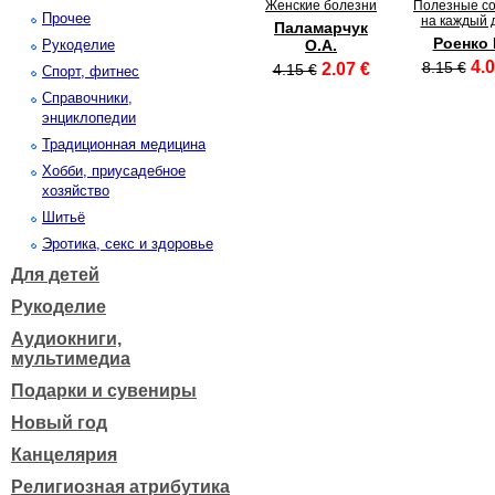
Женские болезни
Полезные с
Прочее
на каждый 
Паламарчук
Роенко 
Рукоделие
О.А.
4.0
8.15 €
2.07 €
4.15 €
Спорт, фитнес
Справочники,
энциклопедии
Традиционная медицина
Хобби, приусадебное
хозяйство
Шитьё
Эротика, секс и здоровье
Для детей
Рукоделие
Аудиокниги,
мультимедиа
Подарки и сувениры
Новый год
Канцелярия
Религиозная атрибутика