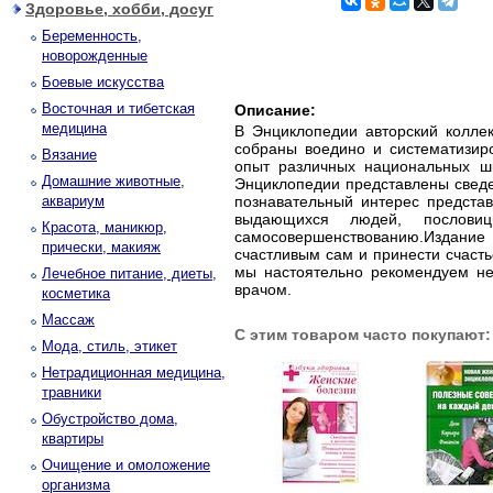
Здоровье, хобби, досуг
Беременность,
новорожденные
Боевые искусства
Восточная и тибетская
Описание:
медицина
В Энциклопедии авторский колле
собраны воедино и систематизир
Вязание
опыт различных национальных шк
Домашние животные,
Энциклопедии представлены сведе
аквариум
познавательный интерес предста
выдающихся людей, пословиц
Красота, маникюр,
самосовершенствованию.Издание
прически, макияж
счастливым сам и принести счасть
мы настоятельно рекомендуем не
Лечебное питание, диеты,
врачом.
косметика
Массаж
С этим товаром часто покупают:
Мода, стиль, этикет
Нетрадиционная медицина,
травники
Обустройство дома,
квартиры
Очищение и омоложение
организма