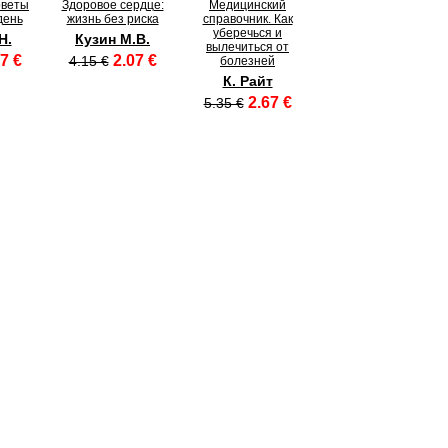
оветы
Здоровое сердце:
Медицинский
день
жизнь без риска
справочник. Как
уберечься и
Н.
Кузин М.В.
вылечиться от
7 €
2.07 €
4.15 €
болезней
К. Райт
2.67 €
5.35 €