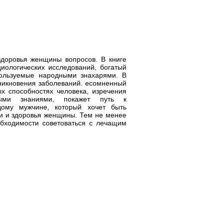
здоровья женщины вопросов. В книге
иологических исследований, богатый
пользуемые народными знахарями. В
никновения заболеваний. есомненный
х способностях человека, изречения
мыми знаниями, покажет путь к
дому мужчине, который хочет быть
ни и здоровья женщины. Тем не менее
бходимости советоваться с лечащим