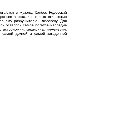
егаются в музеях. Колосс Родосский
ес света остались только египетские
вному разрушителю - человеку. Для
сь осталось самое богатое наследие
а, астрономия, медицина, инженерия.
а самой долгой и самой загадочной