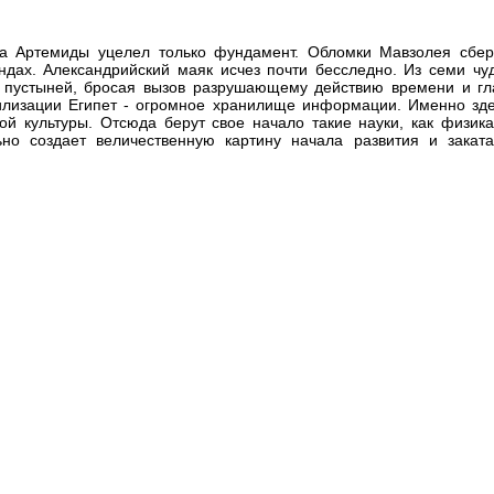
ма Артемиды уцелел только фундамент. Обломки Мавзолея сбер
ндах. Александрийский маяк исчез почти бесследно. Из семи чуд
пустыней, бросая вызов разрушающему действию времени и гла
илизации Египет - огромное хранилище информации. Именно зде
ой культуры. Отсюда берут свое начало такие науки, как физик
но создает величественную картину начала развития и закат