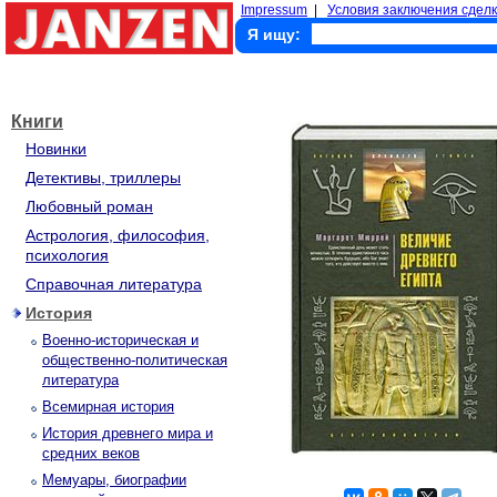
Impressum
|
Условия заключения сделк
Я ищу:
Книги
Новинки
Детективы, триллеры
Любовный роман
Астрология, философия,
психология
Справочная литература
История
Военно-историческая и
общественно-политическая
литература
Всемирная история
История древнего мира и
средних веков
Мемуары, биографии