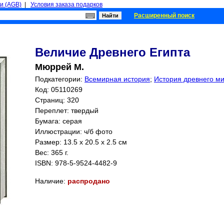
и (AGB)
|
Условия заказа подарков
Расширенный поиск
Величие Древнего Египта
Мюррей М.
Подкатегории:
Всемирная история
;
История древнего ми
Код: 05110269
Страниц:
320
Переплет: твердый
Бумага: серая
Иллюстрации: ч/б фото
Размер: 13.5 x 20.5 x 2.5 см
Вес: 365 г.
ISBN:
978-5-9524-4482-9
Наличие:
распродано