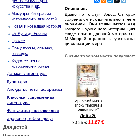
деятелей культуры,
искусства и др.
Описание:
Мемуары, биографии
Давно нет статуи Зевса. От хра
исторических личностей
сохранился исключительно в леге
пирамиды. Они возвышаются над 
Новая и новейшая история
каждого изучающего историю цив
От Руси до России
свидетельств древней материальн
М.Мюррей страстно и увлекатель
Прочее
цивилизации мира.
Спецслужбы, спецназ,
разведка
С этим товаром часто покупают:
Художественно-
исторический роман
Детская литература
Кулинария
Анекдоты, ноты, афоризмы
Классика, современная
Арабский мир в
литература
эпоху "Тысячи и
одной ночи"
Фантастика, приключения
Лейн Э.
Здоровье, хобби, досуг
11.67 €
23.35 €
Для детей
Рукоделие