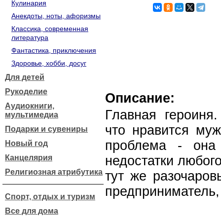
Кулинария
Анекдоты, ноты, афоризмы
Классика, современная
литература
Фантастика, приключения
Здоровье, хобби, досуг
Для детей
Рукоделие
Описание:
Аудиокниги,
Главная героиня.
мультимедиа
что нравится муж
Подарки и сувениры
проблема - она
Новый год
Канцелярия
недостатки любого
Религиозная атрибутика
тут же разочаров
предприниматель,
Спорт, отдых и туризм
Все для дома