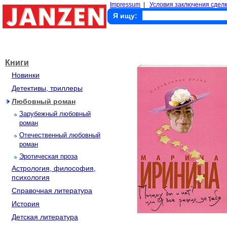
Impressum
|
Условия заключения сделк
Я ищу:
Книги
Новинки
Детективы, триллеры
Любовный роман
Зарубежный любовный
роман
Отечественный любовный
роман
Эротическая проза
Астрология, философия,
психология
Справочная литература
История
Детская литература