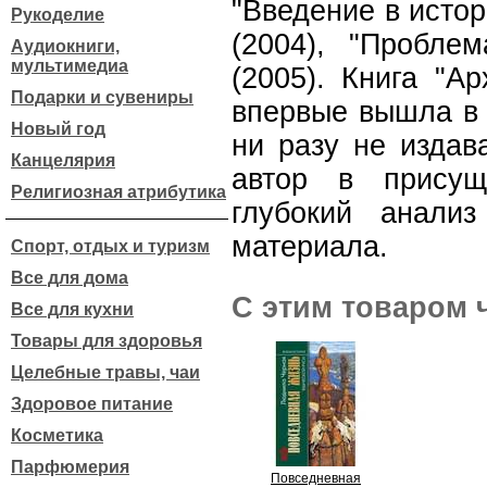
"Введение в истор
Рукоделие
(2004), "Пробле
Аудиокниги,
мультимедиа
(2005). Книга "Ар
Подарки и сувениры
впервые вышла в с
Новый год
ни разу не издав
Канцелярия
автор в присущ
Религиозная атрибутика
глубокий анали
материала.
Спорт, отдых и туризм
Все для дома
С этим товаром 
Все для кухни
Товары для здоровья
Целебные травы, чаи
Здоровое питание
Косметика
Парфюмерия
Повседневная