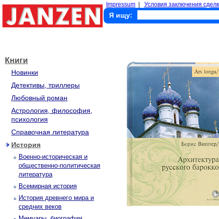
Impressum
|
Условия заключения сделк
Я ищу:
Книги
Новинки
Детективы, триллеры
Любовный роман
Астрология, философия,
психология
Справочная литература
История
Военно-историческая и
общественно-политическая
литература
Всемирная история
История древнего мира и
средних веков
Мемуары, биографии