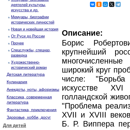
деятелей культуры,
искусства и др.
Мемуары, биографии
исторических личностей
Новая и новейшая история
Описание:
От Руси до России
Борис Робертов
Прочее
крупнейший росс
Спецслужбы, спецназ,
разведка
многочисленные
Художественно-
исторический роман
широкий круг проб
Детская литература
числе: "Борьба
Кулинария
искусстве XVI
Анекдоты, ноты, афоризмы
голландской живоп
Классика, современная
литература
"Проблема реализ
Фантастика, приключения
XVII и XVIII веко
Здоровье, хобби, досуг
Б. Р. Виппера пе
Для детей