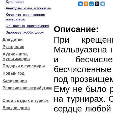
Кулинария
Анекдоты, ноты, афоризмы
Классика, современная
литература
Фантастика, приключения
Описание:
Здоровье, хобби, досуг
При крещен
Для детей
Рукоделие
Мальвуазена 
Аудиокниги,
и бесчисл
мультимедиа
Подарки и сувениры
бесчисленные
Новый год
под прозвище
Канцелярия
Ему не было р
Религиозная атрибутика
на турнирах. 
Спорт, отдых и туризм
сердце любой 
Все для дома