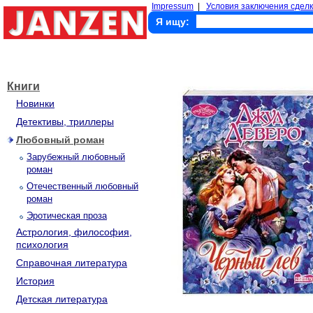
Impressum
|
Условия заключения сделк
Я ищу:
Книги
Новинки
Детективы, триллеры
Любовный роман
Зарубежный любовный
роман
Отечественный любовный
роман
Эротическая проза
Астрология, философия,
психология
Справочная литература
История
Детская литература