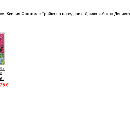
оя Ксения Фантомас Тройка по поведению Дымка и Антон Дениска
бог
в
А.
75 €