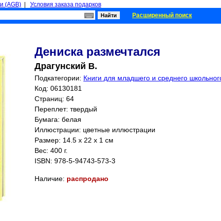
и (AGB)
|
Условия заказа подарков
Расширенный поиск
Дениска размечтался
Драгунский В.
Подкатегории:
Книги для младшего и среднего школьного
Код: 06130181
Страниц:
64
Переплет: твердый
Бумага: белая
Иллюстрации: цветные иллюстрации
Размер: 14.5 x 22 x 1 см
Вес: 400 г.
ISBN:
978-5-94743-573-3
Наличие:
распродано