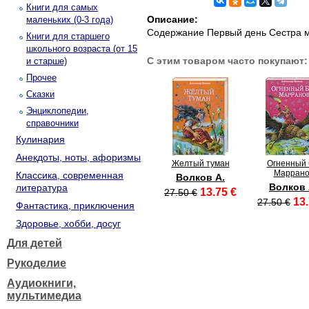
Книги для самых
Описание:
маленьких (0-3 года)
Содержание Первый день Сестра м
Книги для старшего
школьного возраста (от 15
С этим товаром часто покупают:
и старше)
Прочее
Сказки
Энциклопедии,
справочники
Кулинария
Анекдоты, ноты, афоризмы
Желтый туман
Огненный 
Маррано
Классика, современная
Волков А.
Волков 
литература
13.75 €
27.50 €
13.
27.50 €
Фантастика, приключения
Здоровье, хобби, досуг
Для детей
Рукоделие
Аудиокниги,
мультимедиа