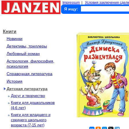
Impressum
|
Условия заключения сделк
Я ищу:
Книги
Новинки
Детективы, триллеры
Любовный роман
Астрология, философия,
психология
Справочная литература
История
Детская литература
Досуг и творчество
Книги для дошкольников
(4-6 лет)
Книги для младшего и
среднего школьного
возраста (7-15 лет)