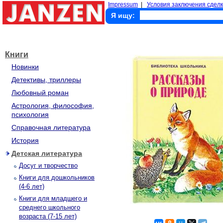
Impressum
|
Условия заключения сделк
Я ищу:
Книги
Новинки
Детективы, триллеры
Любовный роман
Астрология, философия,
психология
Справочная литература
История
Детская литература
Досуг и творчество
Книги для дошкольников
(4-6 лет)
Книги для младшего и
среднего школьного
возраста (7-15 лет)