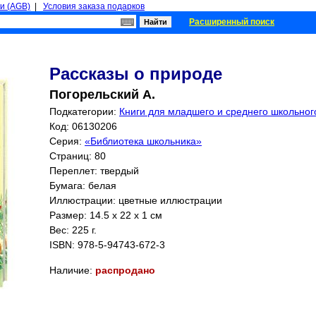
и (AGB)
|
Условия заказа подарков
Расширенный поиск
Рассказы о природе
Погорельский А.
Подкатегории:
Книги для младшего и среднего школьного
Код: 06130206
Серия:
«Библиотека школьника»
Страниц:
80
Переплет: твердый
Бумага: белая
Иллюстрации: цветные иллюстрации
Размер: 14.5 x 22 x 1 см
Вес: 225 г.
ISBN:
978-5-94743-672-3
Наличие:
распродано