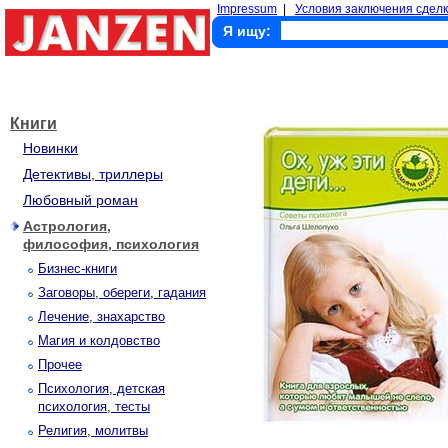
Impressum
|
Условия заключения сделк
Я ищу:
Книги
Новинки
Детективы, триллеры
Любовный роман
Астрология,
философия, психология
Бизнес-книги
Заговоры, обереги, гадания
Лечение, знахарство
Магия и колдовство
Прочее
Психология, детская
психология, тесты
Религия, молитвы