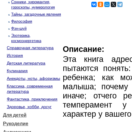
Сонники, хиромантия,
гороскопы, нумерология
Тайны, загадочные явления
Философия
Фэн-шуй
Эзотерика,
космоэнергетика
Описание:
Справочная литература
История
Эта книга адре
Детская литература
пытаются понять:
Кулинария
ребенка; как мо
Анекдоты, ноты, афоризмы
малыша; почему 
Классика, современная
литература
иначе; отчего ре
Фантастика, приключения
темперамент у
Здоровье, хобби, досуг
характер у вашего
Для детей
Рукоделие