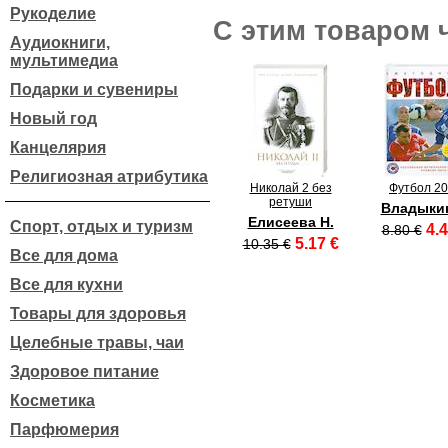
Рукоделие
С этим товаром 
Аудиокниги,
мультимедиа
Подарки и сувениры
Новый год
Канцелярия
Религиозная атрибутика
Николай 2 без
Футбол 2
ретуши
Владыкин
Елисеева Н.
Спорт, отдых и туризм
4.4
8.80 €
5.17 €
10.35 €
Все для дома
Все для кухни
Товары для здоровья
Целебные травы, чаи
Здоровое питание
Косметика
Парфюмерия