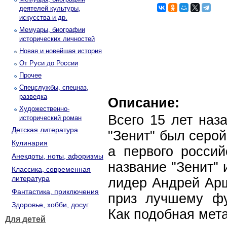
деятелей культуры,
искусства и др.
Мемуары, биографии
исторических личностей
Новая и новейшая история
От Руси до России
Прочее
Спецслужбы, спецназ,
разведка
Описание:
Художественно-
Всего 15 лет наз
исторический роман
Детская литература
"Зенит" был серо
Кулинария
а первого россий
Анекдоты, ноты, афоризмы
название "Зенит" 
Классика, современная
литература
лидер Андрей Арш
Фантастика, приключения
приз лучшему фу
Здоровье, хобби, досуг
Как подобная мет
Для детей