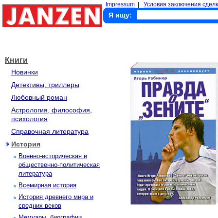
Impressum
|
Условия заключения сделк
Я ищу:
Книги
Новинки
Детективы, триллеры
Любовный роман
Астрология, философия,
психология
Справочная литература
История
Военно-историческая и
общественно-политическая
литература
Всемирная история
История древнего мира и
средних веков
Мемуары, биографии