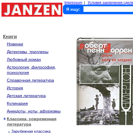
Impressum
|
Условия заключения сделк
Я ищу:
Книги
Новинки
Детективы, триллеры
Любовный роман
Астрология, философия,
психология
Справочная литература
История
Детская литература
Кулинария
Анекдоты, ноты, афоризмы
Классика, современная
литература
Зарубежная классика