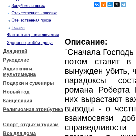
Зарубежная проза
Отечественная классика
Отечественная проза
Поэзия
Фантастика, приключения
Описание:
Здоровье, хобби, досуг
`Сначала Господь 
Для детей
потом ставит в
Рукоделие
Аудиокниги,
вынужден убить, 
мультимедиа
парадоксы сост
Подарки и сувениры
романа Роберта 
Новый год
них вырастают ва
Канцелярия
выводы - о чест
Религиозная атрибутика
взаимосвязи до
Спорт, отдых и туризм
справедливост
Все для дома