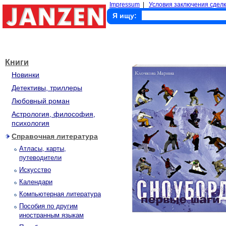
Impressum
|
Условия заключения сделк
Я ищу:
Книги
Новинки
Детективы, триллеры
Любовный роман
Астрология, философия,
психология
Справочная литература
Атласы, карты,
путеводители
Искусство
Календари
Компьютерная литература
Пособия по другим
иностранным языкам