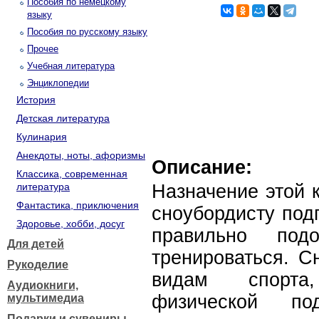
Пособия по немецкому
языку
Пособия по русскому языку
Прочее
Учебная литература
Энциклопедии
История
Детская литература
Кулинария
Анекдоты, ноты, афоризмы
Описание:
Классика, современная
литература
Назначение этой 
Фантастика, приключения
сноубордисту подг
Здоровье, хобби, досуг
правильно под
Для детей
тренироваться. С
Рукоделие
видам спорта
Аудиокниги,
физической по
мультимедиа
Подарки и сувениры