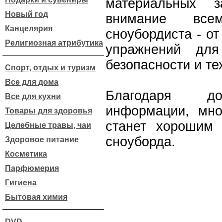
материальных з
Новый год
внимание все
Канцелярия
сноубордиста - о
Религиозная атрибутика
упражнений дл
безопасности и те
Спорт, отдых и туризм
Все для дома
Благодаря до
Все для кухни
информации, мно
Товары для здоровья
станет хорошим
Целебные травы, чаи
сноуборда.
Здоровое питание
Косметика
Парфюмерия
Гигиена
Бытовая химия
DVD