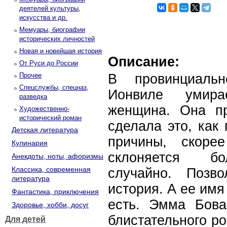
деятелей культуры,
искусства и др.
Мемуары, биографии
исторических личностей
Новая и новейшая история
Описание:
От Руси до России
Прочее
В провинциальн
Спецслужбы, спецназ,
Ионвиле умира
разведка
женщина. Она п
Художественно-
исторический роман
сделала это, как 
Детская литература
причины, скоре
Кулинария
склоняется бо
Анекдоты, ноты, афоризмы
Классика, современная
случайно. Позв
литература
история. А ее имя
Фантастика, приключения
есть. Эмма Бова
Здоровье, хобби, досуг
блистательного р
Для детей