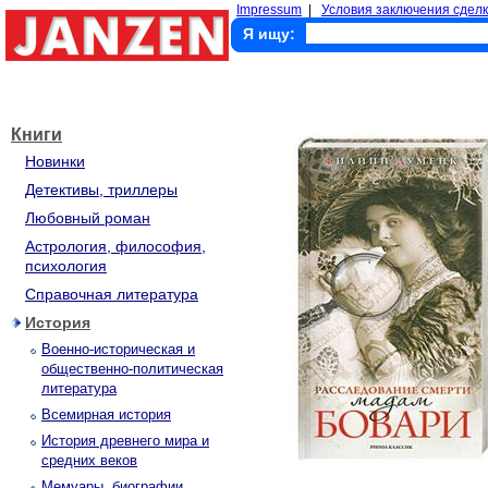
Impressum
|
Условия заключения сделк
Я ищу:
Книги
Новинки
Детективы, триллеры
Любовный роман
Астрология, философия,
психология
Справочная литература
История
Военно-историческая и
общественно-политическая
литература
Всемирная история
История древнего мира и
средних веков
Мемуары, биографии