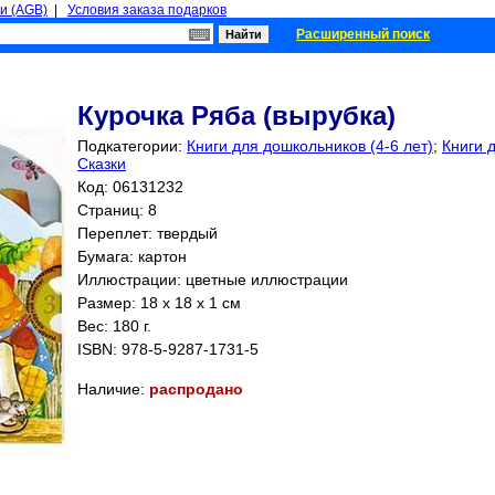
и (AGB)
|
Условия заказа подарков
Расширенный поиск
Курочка Ряба (вырубка)
Подкатегории:
Книги для дошкольников (4-6 лет)
;
Книги 
Сказки
Код: 06131232
Страниц:
8
Переплет: твердый
Бумага: картон
Иллюстрации: цветные иллюстрации
Размер: 18 x 18 x 1 см
Вес: 180 г.
ISBN:
978-5-9287-1731-5
Наличие:
распродано