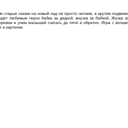
м старые сказки на новый лад не просто читаем, а крутим подвижн
одят любимые герои бабка за дедкой, внучка за бабкой, Жучка з
еремка и учим малышей считать до пяти и обратно. Игра с волш
т и картинки.