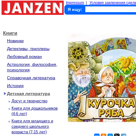
Impressum
|
Условия заключения сделк
Я ищу:
Книги
Новинки
Детективы, триллеры
Любовный роман
Астрология, философия,
психология
Справочная литература
История
Детская литература
Досуг и творчество
Книги для дошкольников
(4-6 лет)
Книги для младшего и
среднего школьного
возраста (7-15 лет)