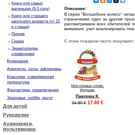
Книги для самых
Описание:
маленьких (0-3 года)
В серии "Волшебное колесо" читае
Книги для старшего
страничками один за другим прох
школьного возраста (от 15
рассматриваем всех обитателей т
и старше)
внимания, учит анализировать текс
Прочее
С этим товаром часто покупают:
Сказки
Энциклопедии,
справочники
Кулинария
Анекдоты, ноты, афоризмы
Классика, современная
литература
Мои первые слова.
Фантастика, приключения
Игрушки.
Павлова К.
Здоровье, хобби, досуг
17.40 €
34.80 €
Для детей
Рукоделие
Аудиокниги,
мультимедиа