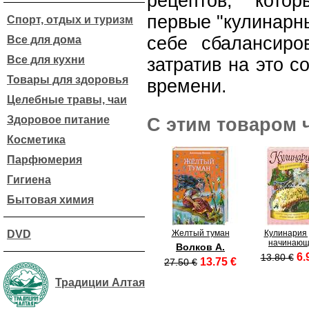
рецептов, кото
первые "кулинарн
Спорт, отдых и туризм
себе сбалансиро
Все для дома
Все для кухни
затратив на это 
Товары для здоровья
времени.
Целебные травы, чаи
Здоровое питание
С этим товаром 
Косметика
Парфюмерия
Гигиена
Бытовая химия
DVD
Желтый туман
Кулинария
начинающ
Волков А.
6.
13.80 €
13.75 €
27.50 €
Традиции Алтая