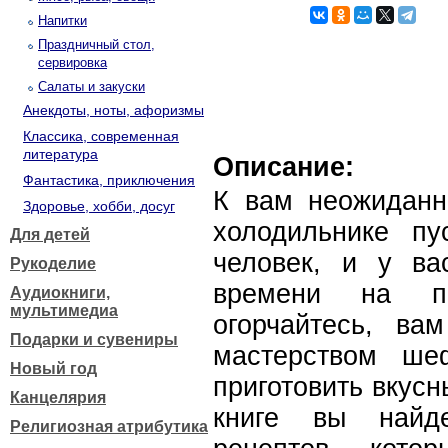
Напитки
Праздничный стол,
сервировка
Салаты и закуски
Анекдоты, ноты, афоризмы
Классика, современная
литература
Описание:
Фантастика, приключения
К вам неожиданн
Здоровье, хобби, досуг
холодильнике п
Для детей
человек, и у ва
Рукоделие
времени на п
Аудиокниги,
мультимедиа
огорчайтесь, ва
Подарки и сувениры
мастерством ше
Новый год
приготовить вкусн
Канцелярия
книге вы найде
Религиозная атрибутика