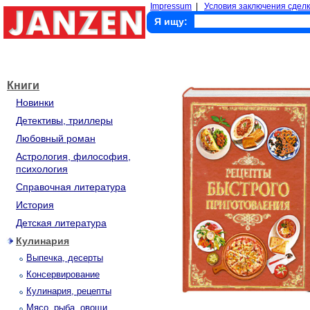
Impressum
|
Условия заключения сделк
Я ищу:
Книги
Новинки
Детективы, триллеры
Любовный роман
Астрология, философия,
психология
Справочная литература
История
Детская литература
Кулинария
Выпечка, десерты
Консервирование
Кулинария, рецепты
Мясо, рыба, овощи