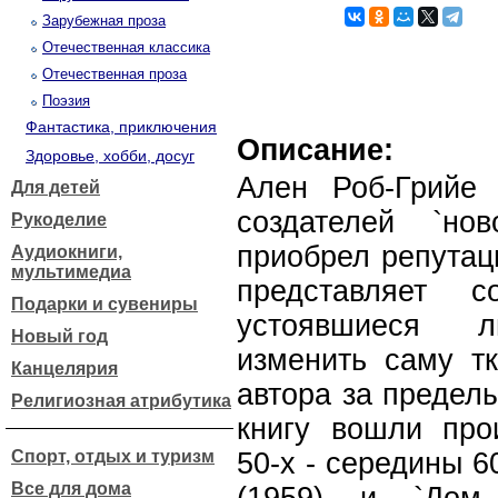
Зарубежная проза
Отечественная классика
Отечественная проза
Поэзия
Фантастика, приключения
Описание:
Здоровье, хобби, досуг
Ален Роб-Грийе 
Для детей
создателей `но
Рукоделие
приобрел репутац
Аудиокниги,
мультимедиа
представляет с
Подарки и сувениры
устоявшиеся ли
Новый год
изменить саму тк
Канцелярия
автора за предел
Религиозная атрибутика
книгу вошли про
Спорт, отдых и туризм
50-х - середины 60
Все для дома