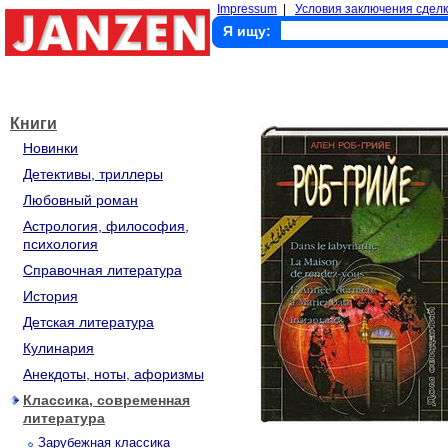
Impressum
|
Условия заключения сделк
Я ищу:
Книги
Новинки
Детективы, триллеры
Любовный роман
Астрология, философия,
психология
Справочная литература
История
Детская литература
Кулинария
Анекдоты, ноты, афоризмы
Классика, современная
литература
Зарубежная классика