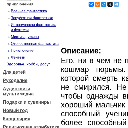
приключения
Военная фантастика
Зарубежная фантастика
Историческая фантастика
и фэнтези
Мистика, ужасы
Отечественная фантастика
Описание:
Приключения
Фэнтези
Его, ни в чем не 
Здоровье, хобби, досуг
кошмар тюрьмы.
Для детей
которой смерть к
Рукоделие
не смирился. Не
Аудиокниги,
мультимедиа
чтобы однажды вы
Подарки и сувениры
хороший мальчик 
Новый год
способный учен
Канцелярия
более способный
Религиозная атрибутика