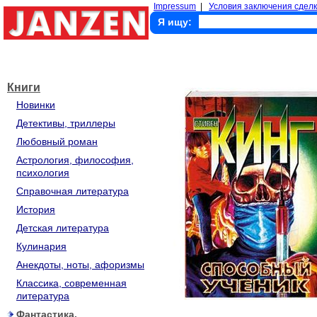
Impressum
|
Условия заключения сделк
Я ищу:
Книги
Новинки
Детективы, триллеры
Любовный роман
Астрология, философия,
психология
Справочная литература
История
Детская литература
Кулинария
Анекдоты, ноты, афоризмы
Классика, современная
литература
Фантастика,