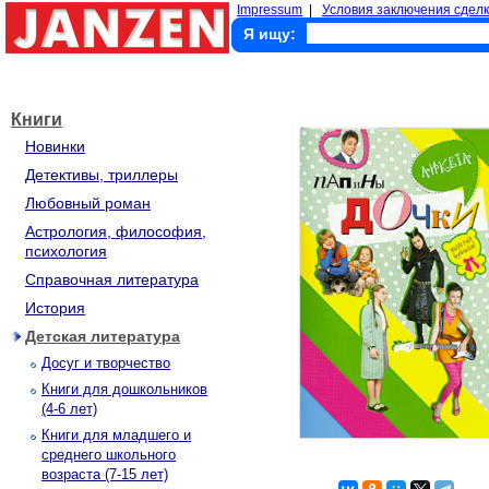
Impressum
|
Условия заключения сделк
Я ищу:
Книги
Новинки
Детективы, триллеры
Любовный роман
Астрология, философия,
психология
Справочная литература
История
Детская литература
Досуг и творчество
Книги для дошкольников
(4-6 лет)
Книги для младшего и
среднего школьного
возраста (7-15 лет)