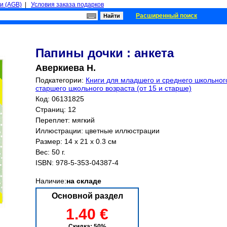
и (AGB)
|
Условия заказа подарков
Расширенный поиск
Папины дочки : анкета
Аверкиева Н.
Подкатегории:
Книги для младшего и среднего школьного
старшего школьного возраста (от 15 и старше)
Код: 06131825
Страниц:
12
Переплет: мягкий
Иллюстрации: цветные иллюстрации
Размер: 14 x 21 x 0.3 см
Вес: 50 г.
ISBN:
978-5-353-04387-4
Наличие:
на складе
Основной раздел
1.40 €
Скидка: 50%