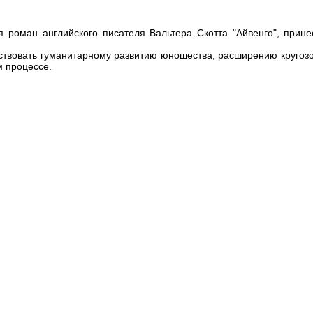
 роман английского писателя Вальтера Скотта "Айвенго", прине
ствовать гуманитарному развитию юношества, расширению кругозор
м процессе.