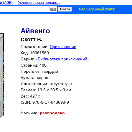
и (AGB)
|
Условия заказа подарков
Расширенный поиск
Айвенго
Скотт В.
Подкатегории:
Приключения
Код: 10061569
Серия:
«Библиотека приключений»
Страниц:
480
Переплет: твердый
Бумага: серая
Иллюстрации: отсутствуют
Размер: 13.5 x 20.5 x 3 см
Вес: 427 г.
ISBN:
978-5-17-043698-9
Наличие:
распродано