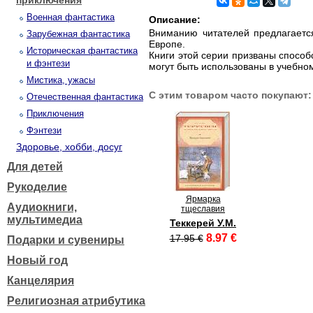
приключения
Военная фантастика
Описание:
Вниманию читателей предлагается
Зарубежная фантастика
Европе.
Историческая фантастика
Книги этой серии призваны способ
и фэнтези
могут быть использованы в учебно
Мистика, ужасы
С этим товаром часто покупают:
Отечественная фантастика
Приключения
Фэнтези
Здоровье, хобби, досуг
Для детей
Рукоделие
Ярмарка
Аудиокниги,
тщеславия
мультимедиа
Теккерей У.М.
8.97 €
17.95 €
Подарки и сувениры
Новый год
Канцелярия
Религиозная атрибутика