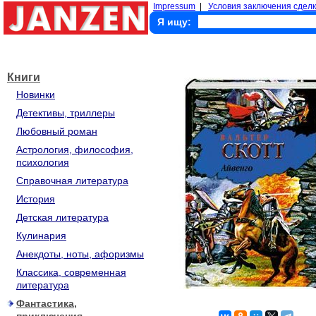
Impressum
|
Условия заключения сделк
Я ищу:
Книги
Новинки
Детективы, триллеры
Любовный роман
Астрология, философия,
психология
Справочная литература
История
Детская литература
Кулинария
Анекдоты, ноты, афоризмы
Классика, современная
литература
Фантастика,