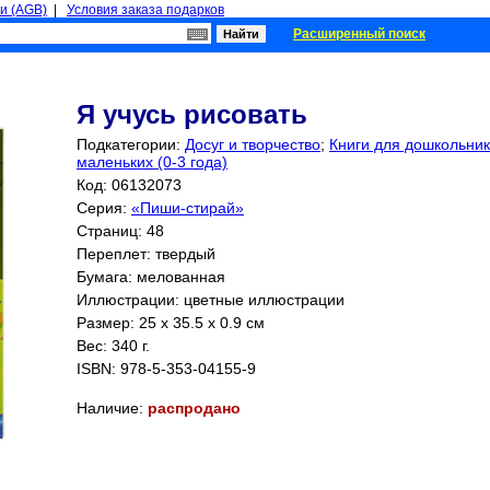
и (AGB)
|
Условия заказа подарков
Расширенный поиск
Я учусь рисовать
Подкатегории:
Досуг и творчество
;
Книги для дошкольнико
маленьких (0-3 года)
Код: 06132073
Серия:
«Пиши-стирай»
Страниц:
48
Переплет: твердый
Бумага: мелованная
Иллюстрации: цветные иллюстрации
Размер: 25 x 35.5 x 0.9 см
Вес: 340 г.
ISBN:
978-5-353-04155-9
Наличие:
распродано