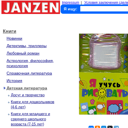
Impressum
|
Условия заключения сделк
Я ищу:
Книги
Новинки
Детективы, триллеры
Любовный роман
Астрология, философия,
психология
Справочная литература
История
Детская литература
Досуг и творчество
Книги для дошкольников
(4-6 лет)
Книги для младшего и
среднего школьного
возраста (7-15 лет)