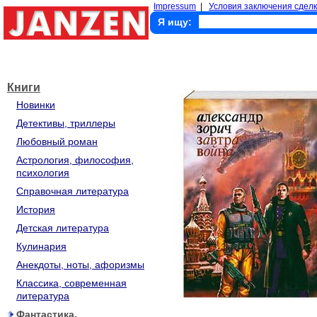
Impressum
|
Условия заключения сделк
Я ищу:
Книги
Новинки
Детективы, триллеры
Любовный роман
Астрология, философия,
психология
Справочная литература
История
Детская литература
Кулинария
Анекдоты, ноты, афоризмы
Классика, современная
литература
Фантастика,