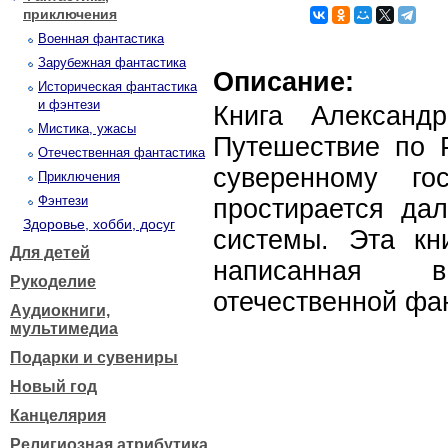
приключения
Военная фантастика
Зарубежная фантастика
Описание:
Историческая фантастика
и фэнтези
Книга Александ
Мистика, ужасы
Путешествие по Р
Отечественная фантастика
суверенному го
Приключения
Фэнтези
простирается да
Здоровье, хобби, досуг
системы. Эта кн
Для детей
написанная 
Рукоделие
отечественной фа
Аудиокниги,
мультимедиа
Подарки и сувениры
Новый год
Канцелярия
Религиозная атрибутика