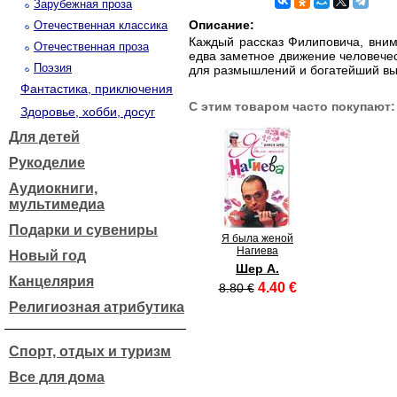
Зарубежная проза
Описание:
Отечественная классика
Каждый рассказ Филиповича, внима
Отечественная проза
едва заметное движение человечес
Поэзия
для размышлений и богатейший выб
Фантастика, приключения
С этим товаром часто покупают:
Здоровье, хобби, досуг
Для детей
Рукоделие
Аудиокниги,
мультимедиа
Подарки и сувениры
Я была женой
Нагиева
Новый год
Шер А.
Канцелярия
4.40 €
8.80 €
Религиозная атрибутика
Спорт, отдых и туризм
Все для дома