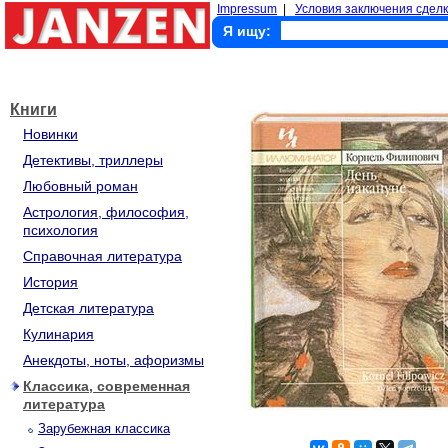
Impressum
|
Условия заключения сделк
Я ищу:
Книги
Новинки
Детективы, триллеры
Любовный роман
Астрология, философия,
психология
Справочная литература
История
Детская литература
Кулинария
Анекдоты, ноты, афоризмы
Классика, современная
литература
Зарубежная классика