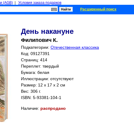
и (AGB)
|
Условия заказа подарков
Расширенный поиск
День накануне
Филипович К.
Подкатегории:
Отечественная классика
Код: 09127391
Страниц:
414
Переплет: твердый
Бумага: белая
Иллюстрации: отсутствуют
Размер: 12 x 17 x 2 см
Вес: 306 г.
ISBN:
5-93381-104-1
Наличие:
распродано