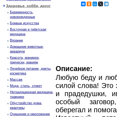
Здоровье, хобби, досуг
Беременность,
новорожденные
Боевые искусства
Восточная и тибетская
медицина
Вязание
Домашние животные,
аквариум
Красота, маникюр,
прически, макияж
Описание:
Лечебное питание, диеты,
косметика
Любую беду и лю
Массаж
силой слова! Это
Мода, стиль, этикет
и прадедушки, 
Нетрадиционная медицина,
травники
особый загово
Обустройство дома,
квартиры
оберегал и помога
Очищение и омоложение