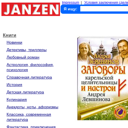
Impressum
|
Условия заключения сделк
Я ищу:
Книги
Новинки
Детективы, триллеры
Любовный роман
Астрология, философия,
психология
Справочная литература
История
Детская литература
Кулинария
Анекдоты, ноты, афоризмы
Классика, современная
литература
Фантастика, приключения