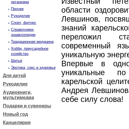
Известный пете
организма
области оздорови
Прочее
Рукоделие
Левшинов, посвя
Спорт, фитнес
знаний карельско
Справочники,
энциклопедии
переложил ст
Традиционная медицина
современный яз
Хобби, приусадебное
уникальную энерге
хозяйство
Шитьё
Впервые в одно
Эротика, секс и здоровье
уникальные п
Для детей
карельской целит
Рукоделие
Андрея Левшинова
Аудиокниги,
мультимедиа
себе силу слова!
Подарки и сувениры
Новый год
Канцелярия