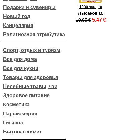
Подарки и сувениры
1000 загадок
Лысаков В.
Новый год
5.47 €
10.95 €
Канцелярия
Религиозная атрибутика
Спорт, отдых и туризм
Все для дома
Все для кухни
Товары для здоровья
Целебные травы, чаи
Здоровое питание
Косметика
Парфюмерия
Гигиена
Бытовая химия