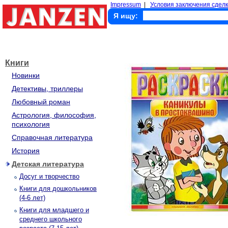
Impressum
|
Условия заключения сделк
Я ищу:
Книги
Новинки
Детективы, триллеры
Любовный роман
Астрология, философия,
психология
Справочная литература
История
Детская литература
Досуг и творчество
Книги для дошкольников
(4-6 лет)
Книги для младшего и
среднего школьного