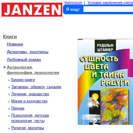
Impressum
|
Условия заключения сделк
Я ищу:
Книги
Новинки
Детективы, триллеры
Любовный роман
Астрология,
философия, психология
Бизнес-книги
Заговоры, обереги, гадания
Лечение, знахарство
Магия и колдовство
Прочее
Психология, детская
психология, тесты
Религия, молитвы