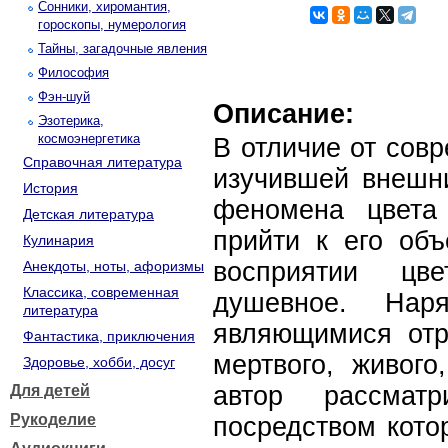
Сонники, хиромантия,
гороскопы, нумерология
Тайны, загадочные явления
Философия
Фэн-шуй
Описание:
Эзотерика,
космоэнергетика
В отличие от сов
Справочная литература
изучившей внешни
История
феномена цвета 
Детская литература
прийти к его объ
Кулинария
восприятии цве
Анекдоты, ноты, афоризмы
Классика, современная
душевное. Наря
литература
являющимися отр
Фантастика, приключения
мертвого, живого
Здоровье, хобби, досуг
автор рассматр
Для детей
Рукоделие
посредством кото