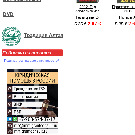
2012. Год
Пророчества
Апокалипсиса
2012
DVD
Телицын В.
Попов 
2.67 €
2.6
5.35 €
5.35 €
Традиции Алтая
Подписка на новости
Подписаться на рассылку новостей