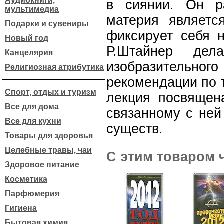
Аудиокниги,
в сиянии. Он ра
мультимедиа
материя являетс
Подарки и сувениры
фиксирует себя н
Новый год
Р.Штайнер дел
Канцелярия
изобразительного
Религиозная атрибутика
рекомендации по 
Спорт, отдых и туризм
лекция посвящен
Все для дома
связанному с ней
Все для кухни
существ.
Товары для здоровья
Целебные травы, чаи
С этим товаром 
Здоровое питание
Косметика
Парфюмерия
Гигиена
Бытовая химия