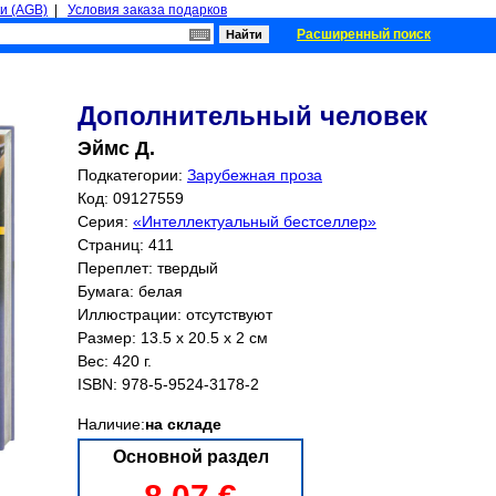
и (AGB)
|
Условия заказа подарков
Расширенный поиск
Дополнительный человек
Эймс Д.
Подкатегории:
Зарубежная проза
Код: 09127559
Серия:
«Интеллектуальный бестселлер»
Страниц:
411
Переплет: твердый
Бумага: белая
Иллюстрации: отсутствуют
Размер: 13.5 x 20.5 x 2 см
Вес: 420 г.
ISBN:
978-5-9524-3178-2
Наличие:
на складе
Основной раздел