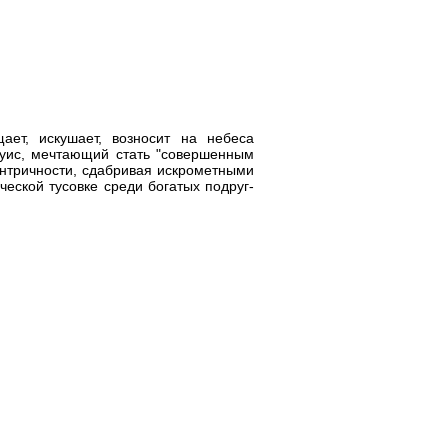
ет, искушает, возносит на небеса
Луис, мечтающий стать "совершенным
ентричности, сдабривая искрометными
еской тусовке среди богатых подруг-