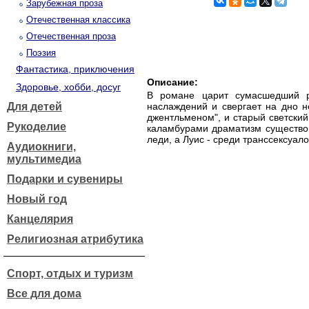
Зарубежная проза
Отечественная классика
Отечественная проза
Поэзия
Фантастика, приключения
Описание:
Здоровье, хобби, досуг
В романе царит сумасшедший ри
Для детей
наслаждений и свергает на дно н
джентльменом", и старый светский
Рукоделие
каламбурами драматизм существова
леди, а Луис - среди транссексуало
Аудиокниги,
мультимедиа
Подарки и сувениры
Новый год
Канцелярия
Религиозная атрибутика
Спорт, отдых и туризм
Все для дома