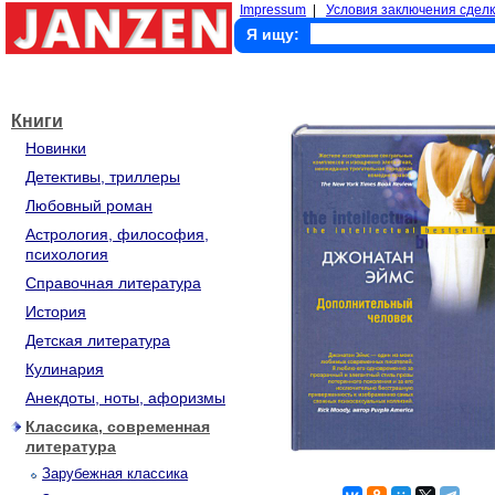
Impressum
|
Условия заключения сделк
Я ищу:
Книги
Новинки
Детективы, триллеры
Любовный роман
Астрология, философия,
психология
Справочная литература
История
Детская литература
Кулинария
Анекдоты, ноты, афоризмы
Классика, современная
литература
Зарубежная классика