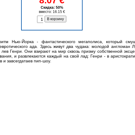
8.07 €
Скидка: 50%
вместо: 16.15 €
тм Нью-Йорка - фантастического мегаполиса, который смуща
евротического ада. Здесь живут два чудака: молодой англоман 
 лев Генри. Они взирают на мир сквозь призму собственной эксц
ния, и развлекаются каждый на свой лад: Генри - в аристократич
в и завсегдатаев пип-шоу.