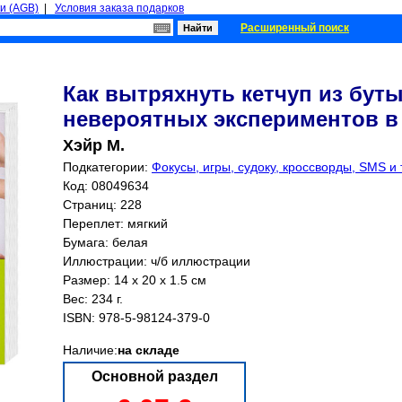
и (AGB)
|
Условия заказа подарков
Расширенный поиск
Как вытряхнуть кетчуп из буты
невероятных экспериментов в
Хэйр М.
Подкатегории:
Фокусы, игры, судоку, кроссворды, SMS и т
Код: 08049634
Страниц:
228
Переплет: мягкий
Бумага: белая
Иллюстрации: ч/б иллюстрации
Размер: 14 x 20 x 1.5 см
Вес: 234 г.
ISBN:
978-5-98124-379-0
Наличие:
на складе
Основной раздел