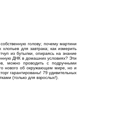
 собственную голову; почему мартини
 хлопьев для завтрака; как измерить
тчуп из бутылки, опираясь на знание
венную ДНК в домашних условиях? Эти
ов, можно проводить с подручными
го нового об окружающем мире, но и
торг гарантированы! 79 удивительных
ками (только для взрослых!).