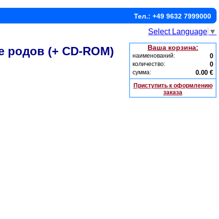
Тел.: +49 9632 7999000
Select Language
▼
Ваша корзина:
е родов (+ CD-ROM)
наименований:
0
количество:
0
сумма:
0.00 €
Приступить к оформлению
заказа