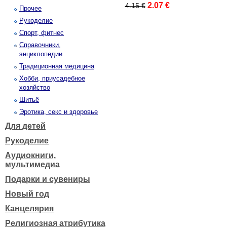
2.07 €
4.15 €
Прочее
Рукоделие
Спорт, фитнес
Справочники,
энциклопедии
Традиционная медицина
Хобби, приусадебное
хозяйство
Шитьё
Эротика, секс и здоровье
Для детей
Рукоделие
Аудиокниги,
мультимедиа
Подарки и сувениры
Новый год
Канцелярия
Религиозная атрибутика