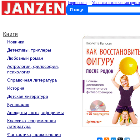
Impressum
|
Условия заключения сделк
Я ищу:
Книги
Новинки
Детективы, триллеры
Любовный роман
Астрология, философия,
психология
Справочная литература
История
Детская литература
Кулинария
Анекдоты, ноты, афоризмы
Классика, современная
литература
Фантастика, приключения