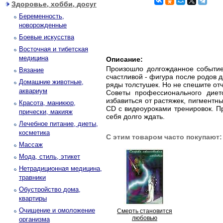
Здоровье, хобби, досуг
Беременность,
новорожденные
Боевые искусства
Восточная и тибетская
медицина
Описание:
Произошло долгожданное событие
Вязание
счастливой - фигура после родов 
Домашние животные,
ряды толстушек. Но не спешите от
аквариум
Советы профессионального дието
избавиться от растяжек, пигментн
Красота, маникюр,
CD с видеоуроками тренировок. Пр
прически, макияж
себя долго ждать.
Лечебное питание, диеты,
косметика
С этим товаром часто покупают:
Массаж
Мода, стиль, этикет
Нетрадиционная медицина,
травники
Обустройство дома,
квартиры
Очищение и омоложение
Смерть становится
любовью
организма