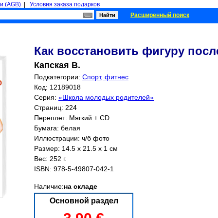
и (AGB)
|
Условия заказа подарков
Расширенный поиск
Как восстановить фигуру посл
Капская В.
Подкатегории:
Спорт, фитнес
Код: 12189018
Серия:
«Школа молодых родителей»
Страниц:
224
Переплет: Мягкий + CD
Бумага: белая
Иллюстрации: ч/б фото
Размер: 14.5 x 21.5 x 1 см
Вес: 252 г.
ISBN:
978-5-49807-042-1
Наличие:
на складе
Основной раздел