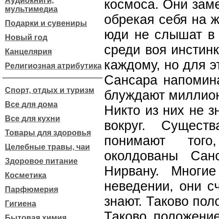
Аудиокниги,
космоса. Они заме
мультимедиа
обрекая себя на ж
Подарки и сувениры
юди не слышат в 
Новый год
среди воя инстинк
Канцелярия
каждому, но для э
Религиозная атрибутика
Сансара напомина
Спорт, отдых и туризм
блуждают миллио
Все для дома
Никто из них не з
Все для кухни
вокруг. Сущест
Товары для здоровья
понимают тог
Целебные травы, чаи
околдованы Сан
Здоровое питание
Нирвану. Многи
Косметика
неведении, они с
Парфюмерия
знают. Таково по
Гигиена
Таково положени
Бытовая химия