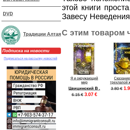
этой книги прост
DVD
Завесу Неведения
С этим товаром 
Традиции Алтая
Подписка на новости
Подписаться на рассылку новостей
Я и окружающий
Сказание
мир
трехлапой 
Цвицинский В .
1.9
3.80 €
3.07 €
6.15 €