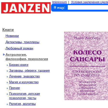
Impressum
|
Условия заключения сделк
Я ищу:
Книги
Новинки
Детективы, триллеры
Любовный роман
Астрология,
философия, психология
Бизнес-книги
Заговоры, обереги, гадания
Лечение, знахарство
Магия и колдовство
Прочее
Психология, детская
психология, тесты
Религия, молитвы