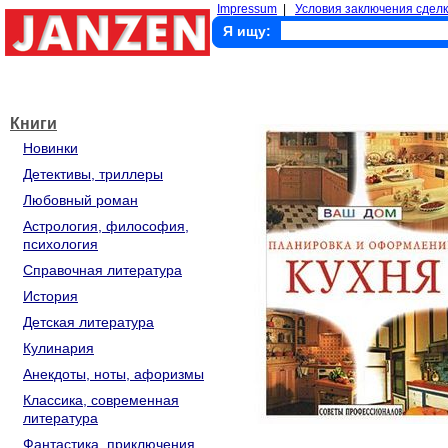
Impressum
|
Условия заключения сделк
Я ищу:
Книги
Новинки
Детективы, триллеры
Любовный роман
Астрология, философия,
психология
Справочная литература
История
Детская литература
Кулинария
Анекдоты, ноты, афоризмы
Классика, современная
литература
Фантастика, приключения