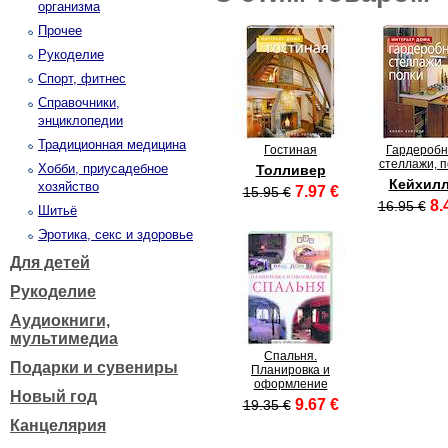
организма
Прочее
Рукоделие
Спорт, фитнес
Справочники,
энциклопедии
Традиционная медицина
Гостиная
Гардеробн
стеллажи, п
Хобби, приусадебное
Толливер
Кейхилл
хозяйство
7.97 €
15.95 €
8.
16.95 €
Шитьё
Эротика, секс и здоровье
Для детей
Рукоделие
Аудиокниги,
мультимедиа
Спальня.
Подарки и сувениры
Планировка и
оформление
Новый год
9.67 €
19.35 €
Канцелярия