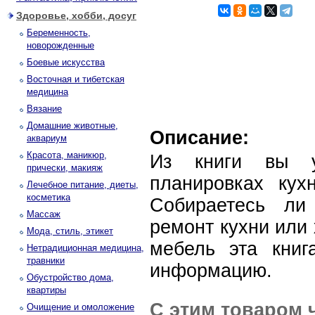
Здоровье, хобби, досуг
Беременность,
новорожденные
Боевые искусства
Восточная и тибетская
медицина
Вязание
Домашние животные,
Описание:
аквариум
Красота, маникюр,
Из книги вы у
прически, макияж
планировках кух
Лечебное питание, диеты,
косметика
Собираетесь ли
Массаж
ремонт кухни или 
Мода, стиль, этикет
мебель эта книг
Нетрадиционная медицина,
травники
информацию.
Обустройство дома,
квартиры
С этим товаром 
Очищение и омоложение