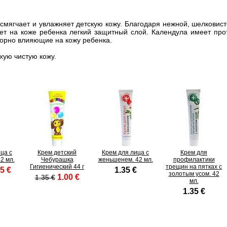
смягчает и увлажняет детскую кожу. Благодаря нежной, шелковисто
ает на коже ребенка легкий защитный слой. Календула имеет пр
ворно влияющие на кожу ребенка.
хую чистую кожу.
ца с
Крем детский
Крем для лица с
Крем для
2 мл.
Чебурашка
женьшенем. 42 мл.
профилактики
Гигиенический 44 г
трещин на пятках с
5 €
1.35 €
золотым усом. 42
1.00 €
1.35 €
мл.
1.35 €