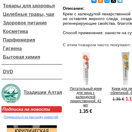
Товары для здоровья
Описание:
Крем с календулой лекарственной 
Целебные травы, чаи
не оставляя жирного следа, созд
Здоровое питание
регенерирующие свойства, благот
Косметика
Способ применения: нанести на су
Парфюмерия
С этим товаром часто покупают:
Гигиена
Бытовая химия
DVD
Питательный крем
Крем для ли
Традиции Алтая
для лица с
облепихой. 4
календулой
1.1
1.35 €
лекарственной. 42
мл
Подписка на новости
1.35 €
Подписаться на рассылку новостей