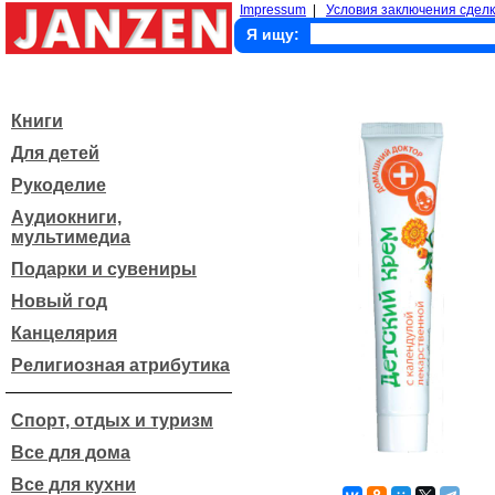
Impressum
|
Условия заключения сделк
Я ищу:
Книги
Для детей
Рукоделие
Аудиокниги,
мультимедиа
Подарки и сувениры
Новый год
Канцелярия
Религиозная атрибутика
Спорт, отдых и туризм
Все для дома
Все для кухни