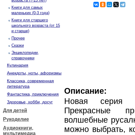
возраста (7-15 лет)
Книги для самых
маленьких (0-3 года)
Книги для старшего
школьного возраста (от 15
и старше)
Прочее
Сказки
Энциклопедии,
справочники
Кулинария
Анекдоты, ноты, афоризмы
Классика, современная
литература
Описание:
Фантастика, приключения
Новая серия р
Здоровье, хобби, досуг
Прекрасные п
Для детей
волшебные русалк
Рукоделие
можно выбрать, к
Аудиокниги,
мультимедиа