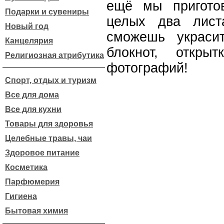
ещё мы пригото
Подарки и сувениры
целых два лист
Новый год
сможешь украси
Канцелярия
блокнот, откры
Религиозная атрибутика
фотографий!
Спорт, отдых и туризм
Все для дома
Все для кухни
Товары для здоровья
Целебные травы, чаи
Здоровое питание
Косметика
Парфюмерия
Гигиена
Бытовая химия