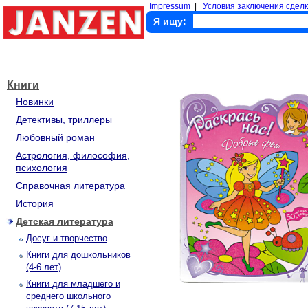
Impressum
|
Условия заключения сделк
Я ищу:
Книги
Новинки
Детективы, триллеры
Любовный роман
Астрология, философия,
психология
Справочная литература
История
Детская литература
Досуг и творчество
Книги для дошкольников
(4-6 лет)
Книги для младшего и
среднего школьного