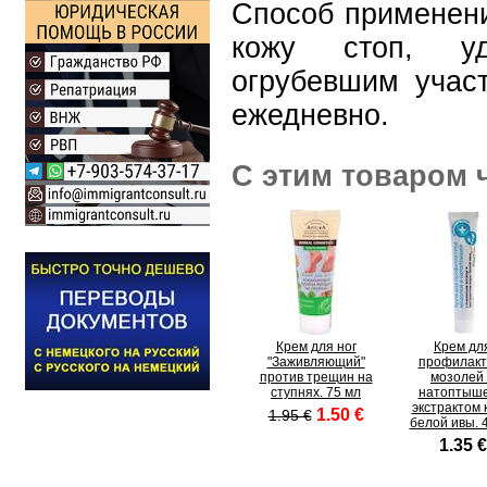
Способ применени
кожу стоп, у
огрубевшим учас
ежедневно.
С этим товаром 
Крем для ног
Крем дл
"Заживляющий"
профилакт
против трещин на
мозолей
ступнях. 75 мл
натоптыше
экстрактом 
1.50 €
1.95 €
белой ивы. 
1.35 €