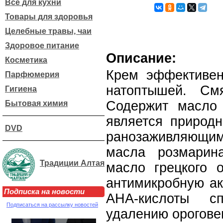
Все для кухни
Товары для здоровья
Целебные травы, чаи
Здоровое питание
Описание:
Косметика
Крем эффективен
Парфюмерия
натоптышей. См
Гигиена
Содержит масло 
Бытовая химия
является природн
DVD
ранозаживляющ
масла розмарин
Традиции Алтая
масло грецкого о
антимикробную ак
Подписка на новости
АНА-кислоты сп
Подписаться на рассылку новостей
удалению орогове